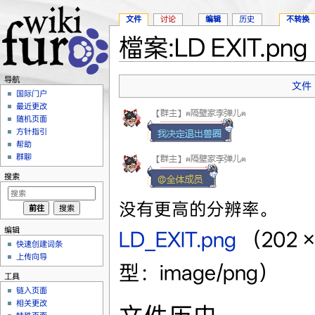
文件
讨论
编辑
历史
不转换
檔案:LD EXIT.png
跳转至：
导航
、
搜索
导航
文件
国际门户
最近更改
随机页面
方针指引
帮助
群聊
搜索
没有更高的分辨率。
编辑
LD_EXIT.png
‎
（202 
快速创建词条
上传向导
型：image/png）
工具
链入页面
相关更改