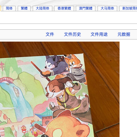
简体
繁體
大陆简体
香港繁體
澳門繁體
大马简体
新加坡简
文件
文件历史
文件用途
元数据