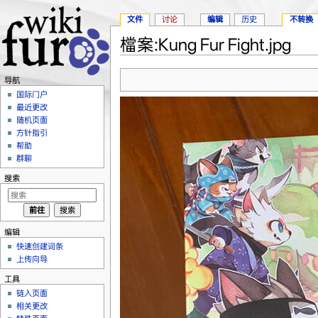
文件
讨论
编辑
历史
不转换
檔案:Kung Fur Fight.jpg
跳转至：
导航
、
搜索
导航
国际门户
最近更改
随机页面
方针指引
帮助
群聊
搜索
编辑
快速创建词条
上传向导
工具
链入页面
相关更改