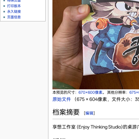
特殊页面
打印版本
永久链接
页面信息
本预览的尺寸：
670×600像素
。
其他分辨率：
675
原始文件
‎
（675 × 604像素，文件大小：359
档案摘要
[
编辑
]
享想工作室 (Enjoy Thinking Stu