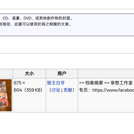
、CD、漫畫、DVD，或其他創作物的封面。
則相信，此圖可以使用於與之相關的文章。
图
大小
用户
675 ×
狼王白牙
== 档案摘要 == 享想工作室 
604
（359 KB）
（
讨论
|
贡献
）
专页：https://www.facebook.