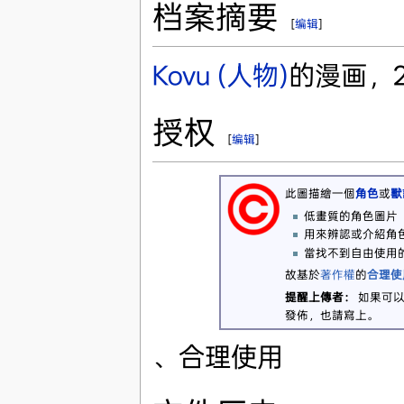
档案摘要
[
编辑
]
Kovu (人物)
的漫画，20
授权
[
编辑
]
此圖描繪一個
角色
或
獸
低畫質的角色圖片
用來辨認或介紹角
當找不到自由使用
故基於
著作權
的
合理使
提醒上傳者：
如果可以
發佈，也請寫上。
、合理使用