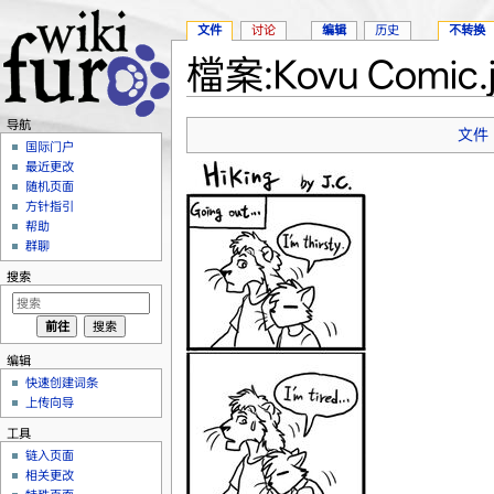
文件
讨论
编辑
历史
不转换
檔案:Kovu Comic.
跳转至：
导航
、
搜索
导航
文件
国际门户
最近更改
随机页面
方针指引
帮助
群聊
搜索
编辑
快速创建词条
上传向导
工具
链入页面
相关更改