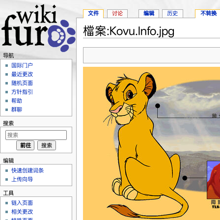
文件
讨论
编辑
历史
不转换
檔案:Kovu.Info.jpg
跳转至：
导航
、
搜索
导航
国际门户
最近更改
随机页面
方针指引
帮助
群聊
搜索
编辑
快速创建词条
上传向导
工具
链入页面
相关更改