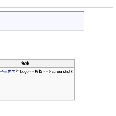
备注
子王世界
的 Logo == 授权 == {{screenshot}}