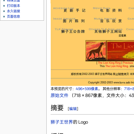
特殊页面
打印版本
永久链接
页面信息
本预览的尺寸：
496×599像素
。
其他分辨率：
718×
原始文件
‎
（718 × 867像素，文件大小：431
摘要
[
编辑
]
狮子王世界
的 Logo