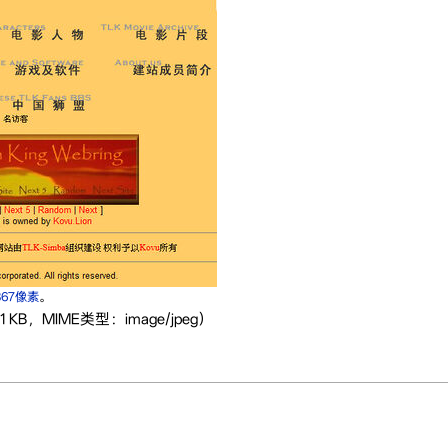
867像素
。
 KB，MIME类型：image/jpeg）