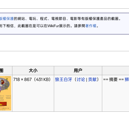
版權保護
的網站、電玩、程式、電視節目、電影等有版權保護產品的截圖。
則下相信，此截圖在是可以在WikiFur展示的。請參閱
著作權
。
图
大小
用户
718 × 867
（431 KB）
狼王白牙
（
讨论
|
贡献
）
== 摘要 ==
狮