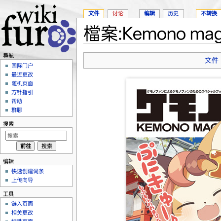
文件
讨论
编辑
历史
不转换
檔案:Kemono maga
跳转至：
导航
、
搜索
导航
文件
国际门户
最近更改
随机页面
方针指引
帮助
群聊
搜索
编辑
快速创建词条
上传向导
工具
链入页面
相关更改