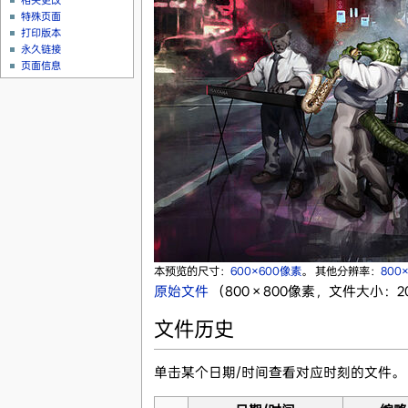
相关更改
特殊页面
打印版本
永久链接
页面信息
本预览的尺寸：
600×600像素
。
其他分辨率：
800
原始文件
‎
（800 × 800像素，文件大小：206
文件历史
单击某个日期/时间查看对应时刻的文件。