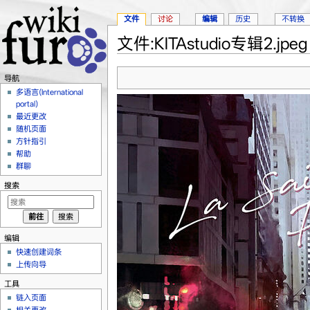
文件
讨论
编辑
历史
不转换
文件:KITAstudio专辑2.jpeg
跳转至：
导航
、
搜索
导航
多语言(International
portal)
最近更改
随机页面
方针指引
帮助
群聊
搜索
编辑
快速创建词条
上传向导
工具
链入页面