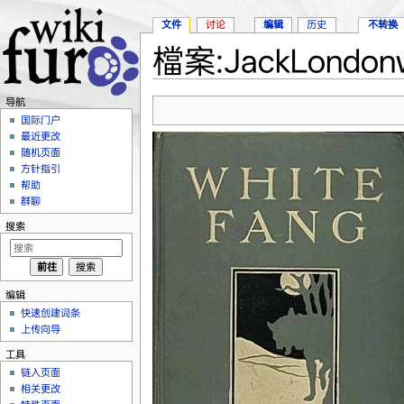
文件
讨论
编辑
历史
不转换
檔案:JackLondonwh
跳转至：
导航
、
搜索
导航
国际门户
最近更改
随机页面
方针指引
帮助
群聊
搜索
编辑
快速创建词条
上传向导
工具
链入页面
相关更改