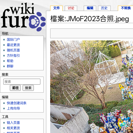
文件
讨论
编辑
历史
不转换
檔案:JMoF2023合照.jpeg
跳转至：
导航
、
搜索
导航
国际门户
最近更改
随机页面
方针指引
帮助
群聊
搜索
编辑
快速创建词条
上传向导
工具
链入页面
相关更改