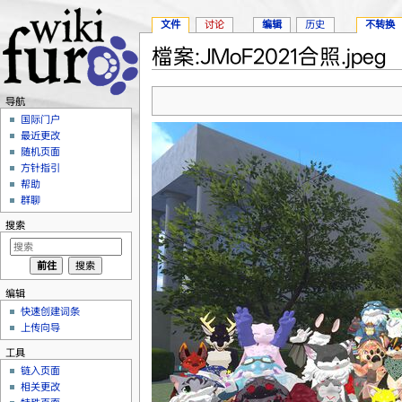
文件
讨论
编辑
历史
不转换
檔案:JMoF2021合照.jpeg
跳转至：
导航
、
搜索
导航
国际门户
最近更改
随机页面
方针指引
帮助
群聊
搜索
编辑
快速创建词条
上传向导
工具
链入页面
相关更改