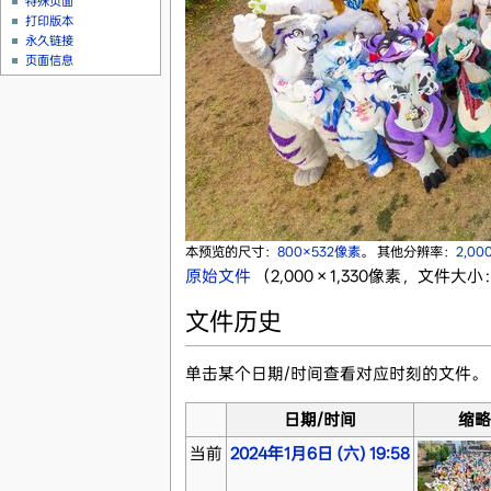
特殊页面
打印版本
永久链接
页面信息
本预览的尺寸：
800×532像素
。
其他分辨率：
2,00
原始文件
‎
（2,000 × 1,330像素，文件大小：
文件历史
单击某个日期/时间查看对应时刻的文件。
日期/时间
缩
当前
2024年1月6日 (六) 19:58