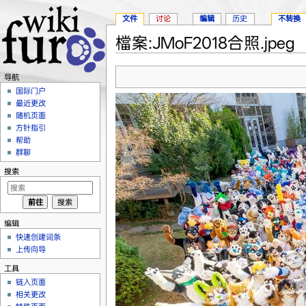
文件
讨论
编辑
历史
不转换
檔案:JMoF2018合照.jpeg
跳转至：
导航
、
搜索
导航
国际门户
最近更改
随机页面
方针指引
帮助
群聊
搜索
编辑
快速创建词条
上传向导
工具
链入页面
相关更改