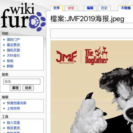
文件
讨论
编辑
历史
不转换
檔案:JMF2019海报.jpeg
跳转至：
导航
、
搜索
导航
国际门户
最近更改
随机页面
方针指引
帮助
群聊
搜索
编辑
快速创建词条
上传向导
工具
链入页面
相关更改