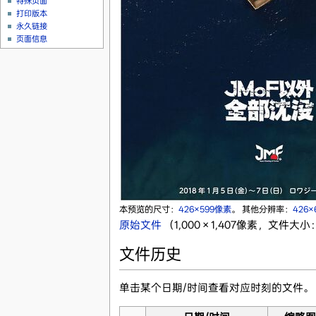
特殊页面
打印版本
永久链接
页面信息
本预览的尺寸：
426×599像素
。
其他分辨率：
426
原始文件
‎
（1,000 × 1,407像素，文件大小：
文件历史
单击某个日期/时间查看对应时刻的文件。