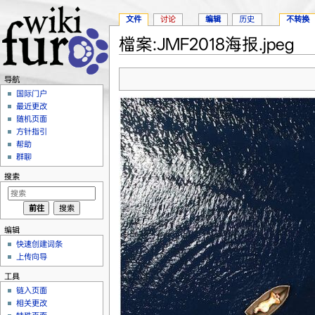
文件
讨论
编辑
历史
不转换
檔案:JMF2018海报.jpeg
跳转至：
导航
、
搜索
导航
国际门户
最近更改
随机页面
方针指引
帮助
群聊
搜索
编辑
快速创建词条
上传向导
工具
链入页面
相关更改