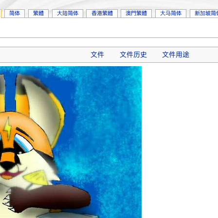
简体
繁體
大陆简体
香港繁體
澳門繁體
大马简体
新加坡简
文件
文件历史
文件用途