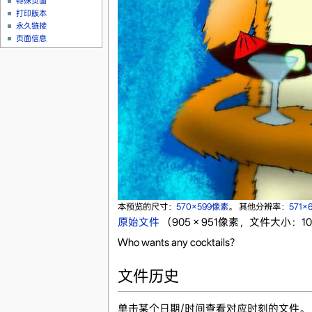
特殊页面
打印版本
永久链接
页面信息
本预览的尺寸：
570×599像素
。
其他分辨率：
571×
原始文件
‎
（905 × 951像素，文件大小：105
Who wants any cocktails?
文件历史
单击某个日期/时间查看对应时刻的文件。