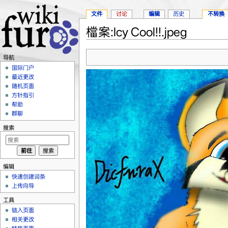
文件
讨论
编辑
历史
不转换
檔案:Icy Cool!!.jpeg
跳转至：
导航
、
搜索
导航
国际门户
最近更改
随机页面
方针指引
帮助
群聊
搜索
编辑
快速创建词条
上传向导
工具
链入页面
相关更改