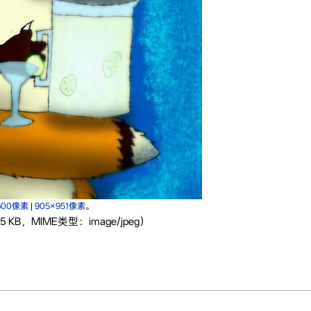
600像素
|
905×951像素
。
 KB，MIME类型：image/jpeg）