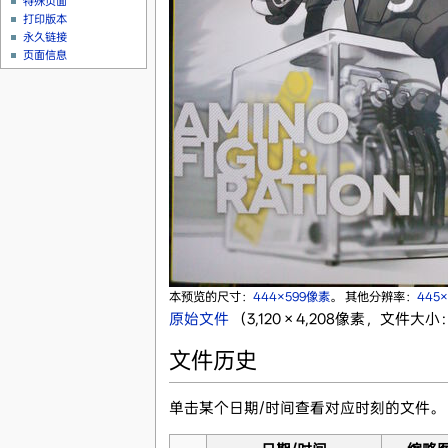
特殊页面
打印版本
永久链接
页面信息
本预览的尺寸：
444×599像素
。
其他分辨率：
445
原始文件
‎
（3,120 × 4,208像素，文件大小：
文件历史
单击某个日期/时间查看对应时刻的文件。