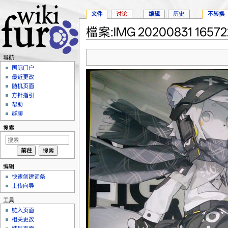
文件
讨论
编辑
历史
不转换
檔案:IMG 20200831 165722
跳转至：
导航
、
搜索
导航
国际门户
最近更改
随机页面
方针指引
帮助
群聊
搜索
编辑
快速创建词条
上传向导
工具
链入页面
相关更改