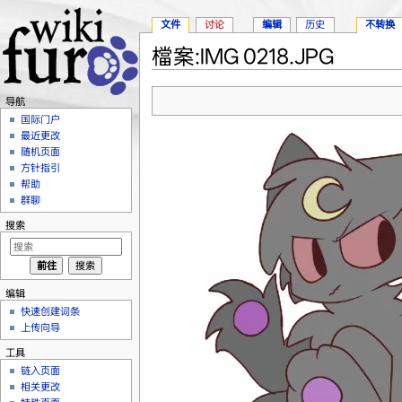
文件
讨论
编辑
历史
不转换
檔案:IMG 0218.JPG
跳转至：
导航
、
搜索
导航
国际门户
最近更改
随机页面
方针指引
帮助
群聊
搜索
编辑
快速创建词条
上传向导
工具
链入页面
相关更改