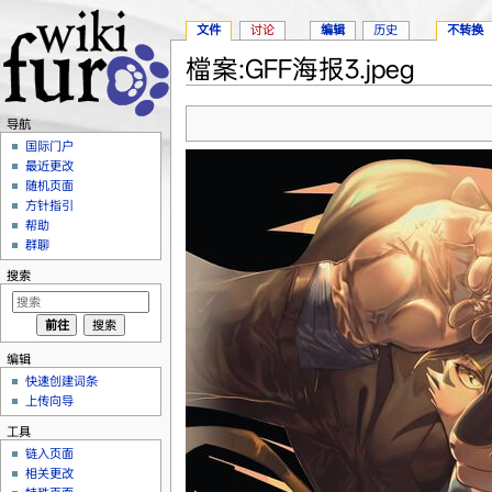
文件
讨论
编辑
历史
不转换
檔案:GFF海报3.jpeg
跳转至：
导航
、
搜索
导航
国际门户
最近更改
随机页面
方针指引
帮助
群聊
搜索
编辑
快速创建词条
上传向导
工具
链入页面
相关更改