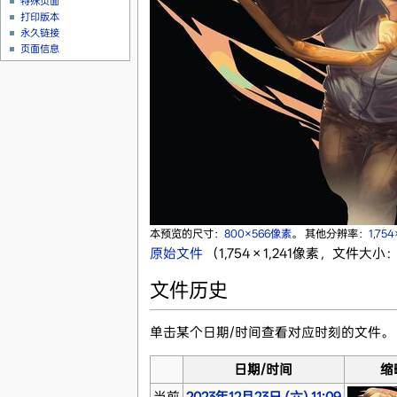
特殊页面
打印版本
永久链接
页面信息
本预览的尺寸：
800×566像素
。
其他分辨率：
1,75
原始文件
‎
（1,754 × 1,241像素，文件大小：
文件历史
单击某个日期/时间查看对应时刻的文件。
日期/时间
缩
当前
2023年12月23日 (六) 11:09