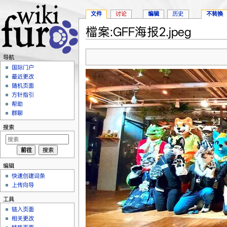
文件
讨论
编辑
历史
不转换
檔案:GFF海报2.jpeg
跳转至：
导航
、
搜索
导航
国际门户
最近更改
随机页面
方针指引
帮助
群聊
搜索
编辑
快速创建词条
上传向导
工具
链入页面
相关更改