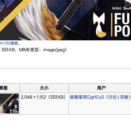
8×1,152像素
。
333 KB，MIME类型：image/jpeg）
略图
大小
用户
2,048 × 1,152
（333 KB）
碳酸氢狗DgHCo3
（
讨论
|
贡献