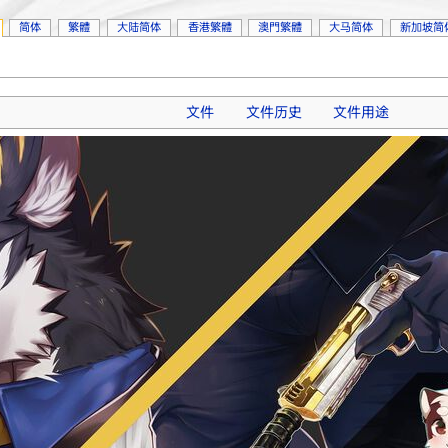
简体
繁體
大陆简体
香港繁體
澳門繁體
大马简体
新加坡简
文件
文件历史
文件用途