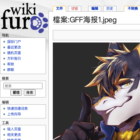
文件
讨论
编辑
历史
不转换
檔案:GFF海报1.jpeg
跳转至：
导航
、
搜索
导航
国际门户
最近更改
随机页面
方针指引
帮助
群聊
搜索
编辑
快速创建词条
上传向导
工具
链入页面
相关更改