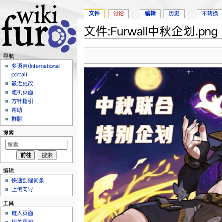
文件
讨论
编辑
历史
不转换
文件:Furwall中秋企划.png
跳转至：
导航
、
搜索
导航
多语言(International
portal)
最近更改
随机页面
方针指引
帮助
群聊
搜索
编辑
快速创建词条
上传向导
工具
链入页面