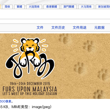
简体
繁體
大陆简体
香港繁體
澳門繁體
大马简体
新加坡简
文件
文件历史
文件用途
元数据
×300像素
。
 KB，MIME类型：image/jpeg）