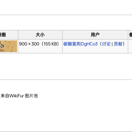
略图
大小
用户
900 × 300
（155 KB）
碳酸氢狗DgHCo3
（
讨论
|
贡献
）
来自WikiFur 图片池