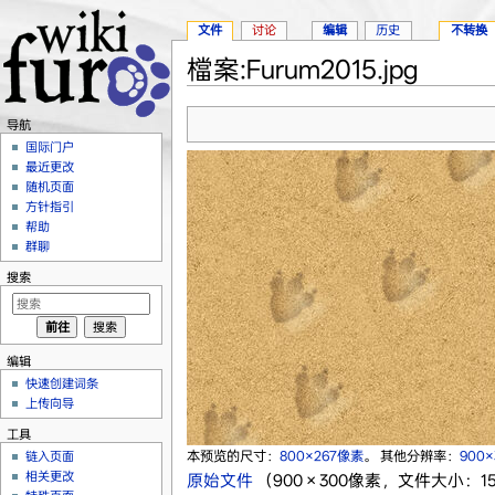
文件
讨论
编辑
历史
不转换
檔案:Furum2015.jpg
跳转至：
导航
、
搜索
导航
国际门户
最近更改
随机页面
方针指引
帮助
群聊
搜索
编辑
快速创建词条
上传向导
工具
本预览的尺寸：
800×267像素
。
其他分辨率：
900
链入页面
相关更改
原始文件
‎
（900 × 300像素，文件大小：155