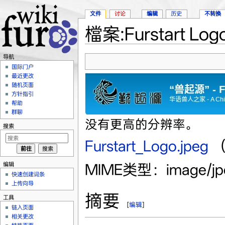
文件
讨论
编辑
历史
不转换
檔案:Furstart Logo
跳转至：
导航
、
搜索
导航
国际门户
最近更改
随机页面
方针指引
帮助
群聊
没有更高的分辨率。
搜索
Furstart_Logo.jpeg
‎
（
编辑
MIME类型：image/j
快速创建词条
上传向导
摘要
工具
[
编辑
]
链入页面
相关更改