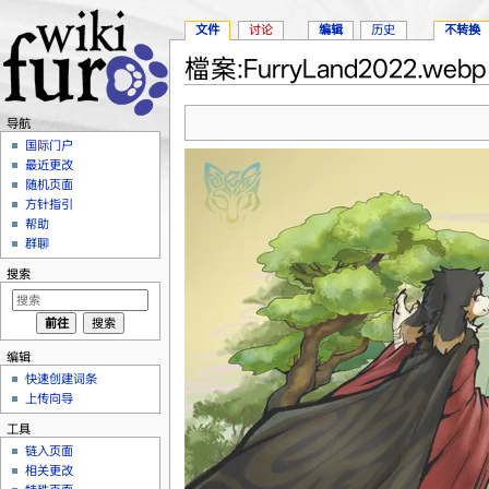
文件
讨论
编辑
历史
不转换
檔案:FurryLand2022.webp
跳转至：
导航
、
搜索
导航
国际门户
最近更改
随机页面
方针指引
帮助
群聊
搜索
编辑
快速创建词条
上传向导
工具
链入页面
相关更改