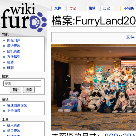
文件
讨论
编辑
历史
不转换
檔案:FurryLan
跳转至：
导航
、
搜索
导航
文件
国际门户
最近更改
随机页面
方针指引
帮助
群聊
搜索
编辑
快速创建词条
上传向导
工具
链入页面
相关更改