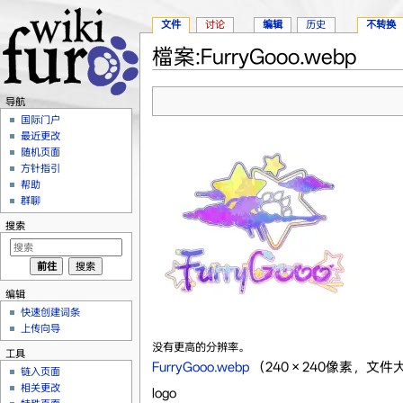
文件
讨论
编辑
历史
不转换
檔案:FurryGooo.webp
跳转至：
导航
、
搜索
导航
国际门户
最近更改
随机页面
方针指引
帮助
群聊
搜索
编辑
快速创建词条
上传向导
没有更高的分辨率。
工具
FurryGooo.webp
‎
（240 × 240像素，文件大
链入页面
相关更改
logo