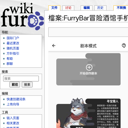
文件
讨论
编辑
历史
不转换
檔案:FurryBar冒险酒馆手机
跳转至：
导航
、
搜索
导航
国际门户
最近更改
随机页面
方针指引
帮助
群聊
搜索
编辑
快速创建词条
上传向导
工具
链入页面
相关更改