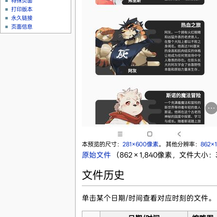
特殊页面
打印版本
永久链接
页面信息
本预览的尺寸：
281×600像素
。
其他分辨率：
862×
原始文件
‎
（862 × 1,840像素，文件大小：3
文件历史
单击某个日期/时间查看对应时刻的文件。