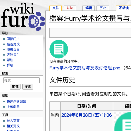
文件
讨论
编辑
历史
不转换
檔案:Furry学术论文撰写与
跳转至：
导航
、
搜索
导航
国际门户
最近更改
随机页面
方针指引
帮助
没有更高的分辨率。
群聊
Furry学术论文撰写与发表讨论组.png
‎
（64
搜索
文件历史
单击某个日期/时间查看对应时刻的文件。
编辑
快速创建词条
日期/时间
缩
上传向导
当前
2024年6月28日 (五) 11:06
工具
链入页面
相关更改