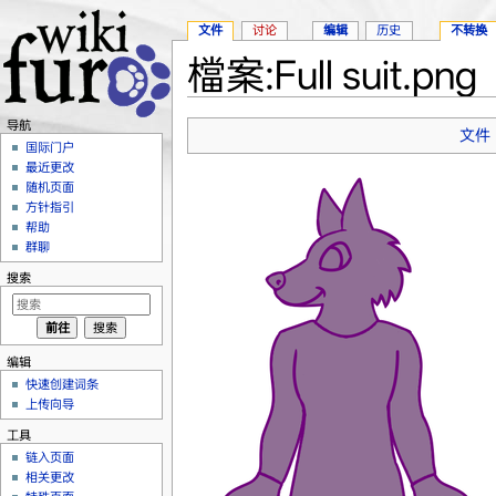
文件
讨论
编辑
历史
不转换
檔案:Full suit.png
跳转至：
导航
、
搜索
导航
文件
国际门户
最近更改
随机页面
方针指引
帮助
群聊
搜索
编辑
快速创建词条
上传向导
工具
链入页面
相关更改