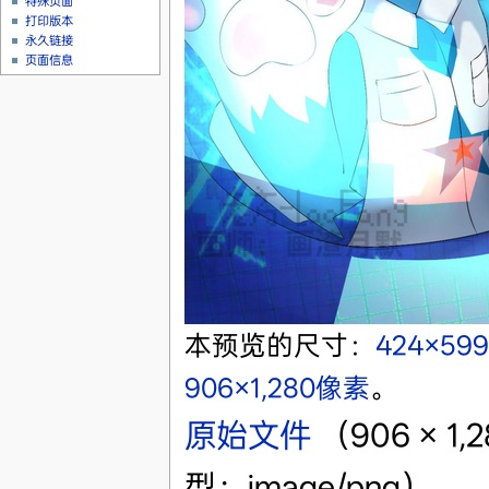
特殊页面
打印版本
永久链接
页面信息
本预览的尺寸：
424×59
906×1,280像素
。
原始文件
‎
（906 × 
型：image/png）