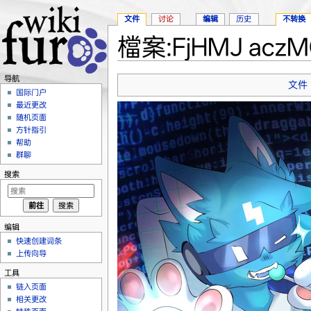
文件
讨论
编辑
历史
不转换
檔案:FjHMJ aczM
跳转至：
导航
、
搜索
导航
文件
国际门户
最近更改
随机页面
方针指引
帮助
群聊
搜索
编辑
快速创建词条
上传向导
工具
链入页面
相关更改