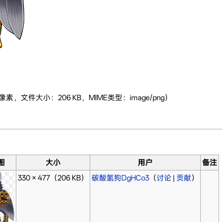
77像素，文件大小：206 KB，MIME类型：image/png）
图
大小
用户
备注
330 × 477
（206 KB）
碳酸氢狗DgHCo3
（
讨论
|
贡献
）