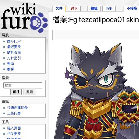
文件
讨论
编辑
历史
不转换
檔案:Fg tezcatlipoca01 skin
跳转至：
导航
、
搜索
导航
国际门户
最近更改
随机页面
方针指引
帮助
群聊
搜索
编辑
快速创建词条
上传向导
工具
链入页面
相关更改