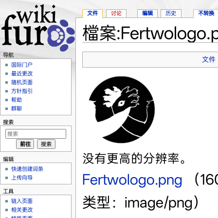
文件
讨论
编辑
历史
不转换
檔案:Fertwologo.
跳转至：
导航
、
搜索
导航
文件
国际门户
最近更改
随机页面
方针指引
帮助
群聊
搜索
没有更高的分辨率。
编辑
快速创建词条
Fertwologo.png
‎
（16
上传向导
工具
类型：image/png）
链入页面
相关更改