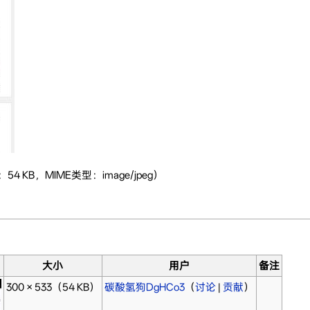
54 KB，MIME类型：image/jpeg）
大小
用户
备注
300 × 533
（54 KB）
碳酸氢狗DgHCo3
（
讨论
|
贡献
）