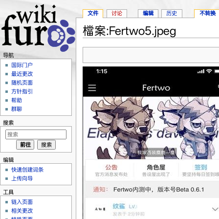
文件
讨论
编辑
历史
不转换
檔案:Fertwo5.jpeg
跳转至：
导航
、
搜索
导航
国际门户
最近更改
随机页面
方针指引
帮助
群聊
搜索
编辑
快速创建词条
上传向导
工具
链入页面
相关更改