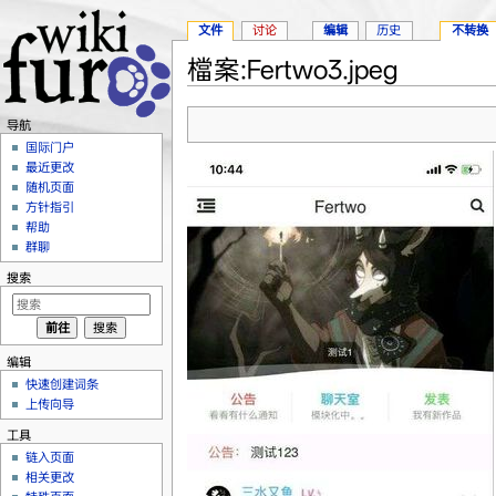
文件
讨论
编辑
历史
不转换
檔案:Fertwo3.jpeg
跳转至：
导航
、
搜索
导航
国际门户
最近更改
随机页面
方针指引
帮助
群聊
搜索
编辑
快速创建词条
上传向导
工具
链入页面
相关更改