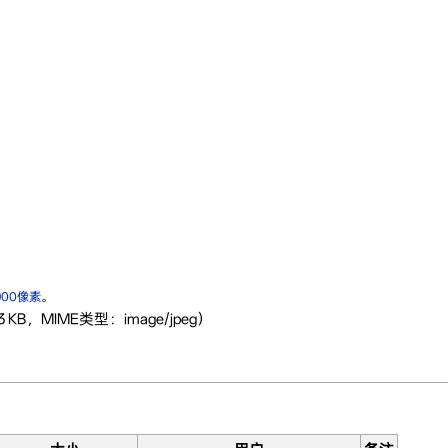
900像素
。
 KB，MIME类型：image/jpeg）