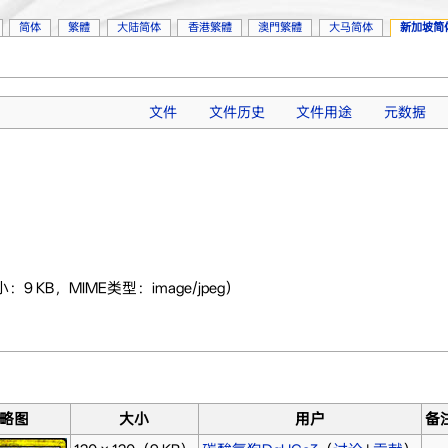
简体
繁體
大陆简体
香港繁體
澳門繁體
大马简体
新加坡简
文件
文件历史
文件用途
元数据
：9 KB，MIME类型：image/jpeg）
略图
大小
用户
备