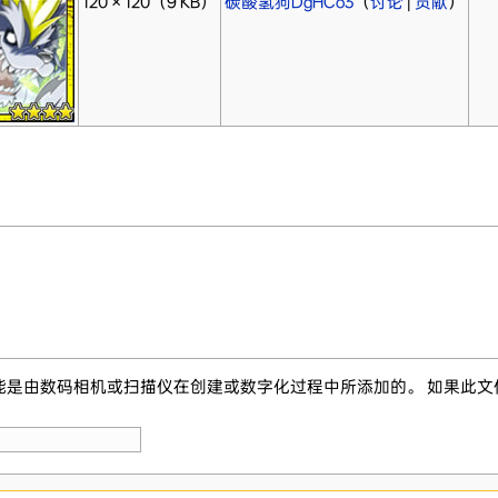
120 × 120
（9 KB）
碳酸氢狗DgHCo3
（
讨论
|
贡献
）
能是由数码相机或扫描仪在创建或数字化过程中所添加的。 如果此