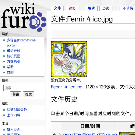
文件
讨论
编辑
历史
不转换
文件:Fenrir 4 ico.jpg
跳转至：
导航
、
搜索
导航
多语言(International
portal)
最近更改
随机页面
方针指引
帮助
群聊
没有更高的分辨率。
搜索
Fenrir_4_ico.jpg
‎
（120 × 120像素，文件大小
文件历史
编辑
快速创建词条
单击某个日期/时间查看对应时刻的文件。
上传向导
工具
日期/时间
缩
链入页面