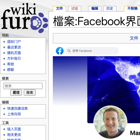
文件
讨论
编辑
历史
不转换
檔案:Facebook界
跳转至：
导航
、
搜索
导航
文件
国际门户
最近更改
随机页面
方针指引
帮助
群聊
搜索
编辑
快速创建词条
上传向导
工具
链入页面
相关更改