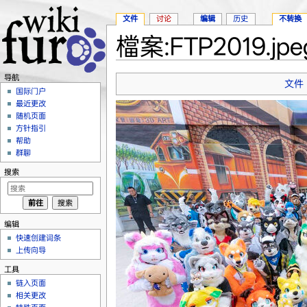
文件
讨论
编辑
历史
不转换
檔案:FTP2019.jpe
跳转至：
导航
、
搜索
导航
文件
国际门户
最近更改
随机页面
方针指引
帮助
群聊
搜索
编辑
快速创建词条
上传向导
工具
链入页面
相关更改