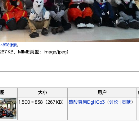
00×838像素
。
67 KB，MIME类型：image/jpeg）
略图
大小
用户
1,500 × 838
（267 KB）
碳酸氢狗DgHCo3
（
讨论
|
贡献
）