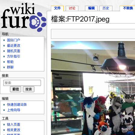
文件
讨论
编辑
历史
不转换
檔案:FTP2017.jpeg
跳转至：
导航
、
搜索
导航
国际门户
最近更改
随机页面
方针指引
帮助
群聊
搜索
编辑
快速创建词条
上传向导
工具
链入页面
相关更改