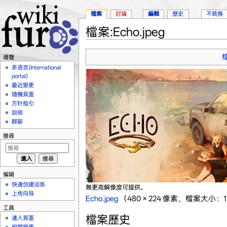
檔案
討論
編輯
歷史
不转换
檔案:Echo.jpeg
跳轉到：
導覽
、
搜尋
導覽
多语言(International
portal)
最近變更
隨機頁面
方针指引
說明
群聊
搜尋
编辑
快速创建词条
無更高解像度可提供。
上传向导
Echo.jpeg
‎
（480 × 224 像素，檔案大小：17
工具
檔案歷史
連入頁面