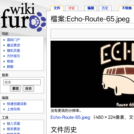
文件
讨论
编辑
历史
不转换
檔案:Echo-Route-65.jpeg
跳转至：
导航
、
搜索
导航
国际门户
最近更改
随机页面
方针指引
帮助
群聊
搜索
编辑
快速创建词条
上传向导
没有更高的分辨率。
Echo-Route-65.jpeg
‎
（480 × 224像素，文
工具
链入页面
文件历史
相关更改