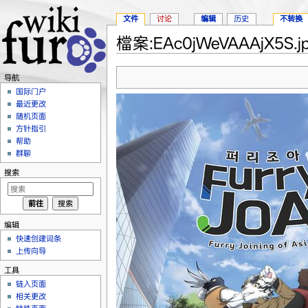
文件
讨论
编辑
历史
不转换
檔案:EAc0jWeVAAAjX5S.j
跳转至：
导航
、
搜索
导航
国际门户
最近更改
随机页面
方针指引
帮助
群聊
搜索
编辑
快速创建词条
上传向导
工具
链入页面
相关更改