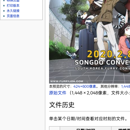
特殊页面
打印版本
永久链接
页面信息
本预览的尺寸：
424×600像素
。
其他分辨率：
1,44
原始文件
‎
（1,448 × 2,048像素，文件大小：
文件历史
单击某个日期/时间查看对应时刻的文件。