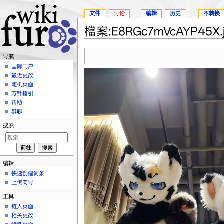
文件
讨论
编辑
历史
不转换
檔案:E8RGc7mVcAYP45X.j
跳转至：
导航
、
搜索
导航
国际门户
最近更改
随机页面
方针指引
帮助
群聊
搜索
编辑
快速创建词条
上传向导
工具
链入页面
相关更改