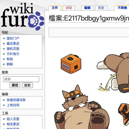
文件
讨论
编辑
历史
不转换
檔案:E2117bdbgy1gxmw9jn
跳转至：
导航
、
搜索
导航
国际门户
最近更改
随机页面
方针指引
帮助
群聊
搜索
编辑
快速创建词条
上传向导
工具
链入页面
相关更改