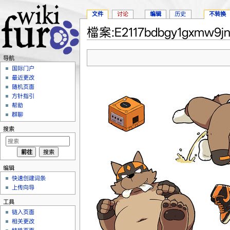
文件
讨论
编辑
历史
不转换
檔案:E2117bdbgy1gxmw9jn
跳转至：
导航
、
搜索
导航
国际门户
最近更改
随机页面
方针指引
帮助
群聊
搜索
编辑
快速创建词条
上传向导
工具
链入页面
相关更改