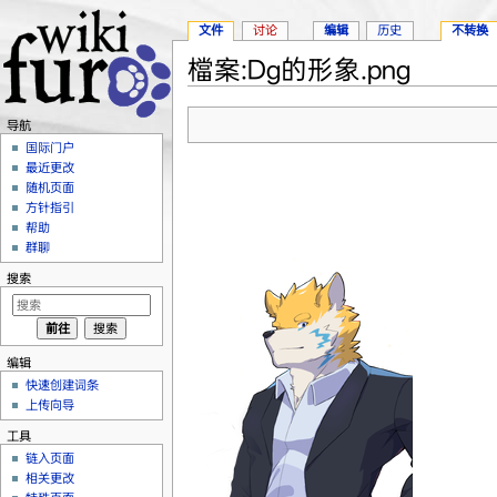
文件
讨论
编辑
历史
不转换
檔案:Dg的形象.png
跳转至：
导航
、
搜索
导航
国际门户
最近更改
随机页面
方针指引
帮助
群聊
搜索
编辑
快速创建词条
上传向导
工具
链入页面
相关更改