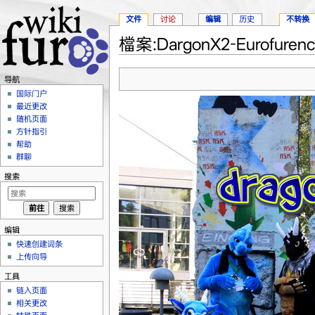
文件
讨论
编辑
历史
不转换
檔案:DargonX2-Eurofurence
跳转至：
导航
、
搜索
导航
国际门户
最近更改
随机页面
方针指引
帮助
群聊
搜索
编辑
快速创建词条
上传向导
工具
链入页面
相关更改