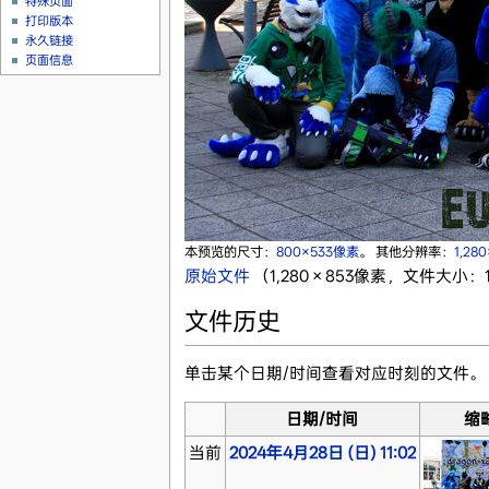
特殊页面
打印版本
永久链接
页面信息
本预览的尺寸：
800×533像素
。
其他分辨率：
1,28
原始文件
‎
（1,280 × 853像素，文件大小：1.
文件历史
单击某个日期/时间查看对应时刻的文件。
日期/时间
缩
当前
2024年4月28日 (日) 11:02