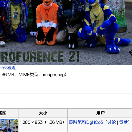
0×853像素
。
36 MB，MIME类型：image/jpeg）
略图
大小
用户
1,280 × 853
（1.36 MB）
碳酸氢狗DgHCo3
（
讨论
|
贡献