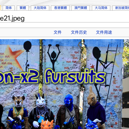
简体
繁體
大陆简体
香港繁體
澳門繁體
大马简体
新加坡简
21.jpeg
文件
文件历史
文件用途