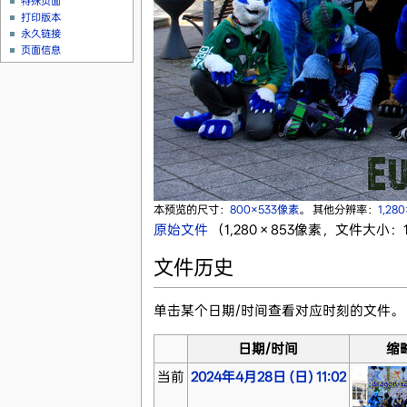
特殊页面
打印版本
永久链接
页面信息
本预览的尺寸：
800×533像素
。
其他分辨率：
1,28
原始文件
‎
（1,280 × 853像素，文件大小：1.
文件历史
单击某个日期/时间查看对应时刻的文件。
日期/时间
缩
当前
2024年4月28日 (日) 11:02