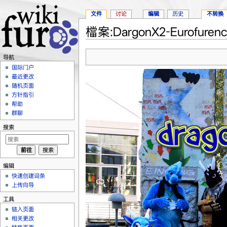
文件
讨论
编辑
历史
不转换
檔案:DargonX2-Eurofurence
跳转至：
导航
、
搜索
导航
国际门户
最近更改
随机页面
方针指引
帮助
群聊
搜索
编辑
快速创建词条
上传向导
工具
链入页面
相关更改