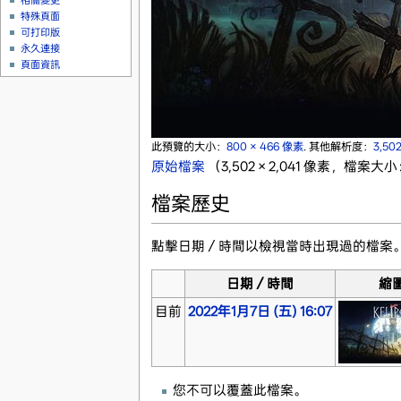
相關變更
特殊頁面
可打印版
永久連接
頁面資訊
此預覽的大小：
800 × 466 像素
.
其他解析度：
3,50
原始檔案
‎
（3,502 × 2,041 像素，檔案大小
檔案歷史
點擊日期／時間以檢視當時出現過的檔案
日期／時間
縮
目前
2022年1月7日 (五) 16:07
您不可以覆蓋此檔案。