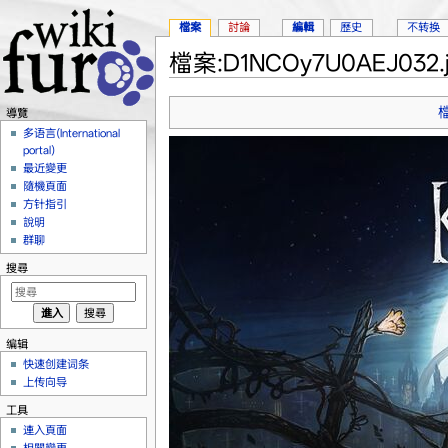
檔案
討論
編輯
歷史
不转换
檔案:D1NCOy7U0AEJ032.j
跳到：
導覽
、
搜尋
導覽
多语言(International
portal)
最近變更
隨機頁面
方针指引
說明
群聊
搜尋
编辑
快速创建词条
上传向导
工具
連入頁面