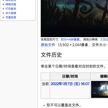
相关更改
特殊页面
打印版本
永久链接
页面信息
本预览的尺寸：
800×466像素
。
其他分辨率：
3,50
原始文件
‎
（3,502 × 2,041像素，文件大小：
文件历史
单击某个日期/时间查看对应时刻的文件。
日期/时间
缩略
当前
2022年1月7日 (五) 16:07
您不可以覆盖此文件。