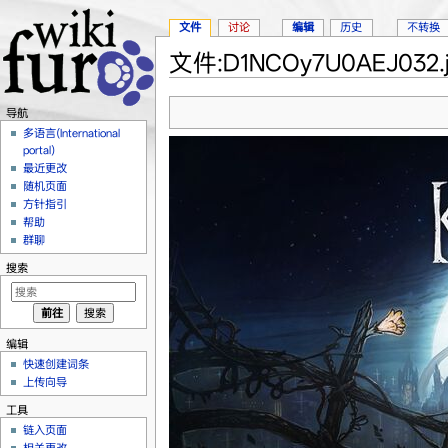
文件
讨论
编辑
历史
不转换
文件:D1NCOy7U0AEJ032.j
跳转至：
导航
、
搜索
导航
多语言(International
portal)
最近更改
随机页面
方针指引
帮助
群聊
搜索
编辑
快速创建词条
上传向导
工具
链入页面