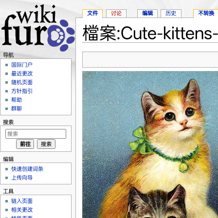
文件
讨论
编辑
历史
不转换
檔案:Cute-kittens-
跳转至：
导航
、
搜索
导航
国际门户
最近更改
随机页面
方针指引
帮助
群聊
搜索
编辑
快速创建词条
上传向导
工具
链入页面
相关更改