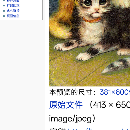
特殊页面
打印版本
永久链接
页面信息
本预览的尺寸：
381×60
原始文件
‎
（413 × 
image/jpeg）