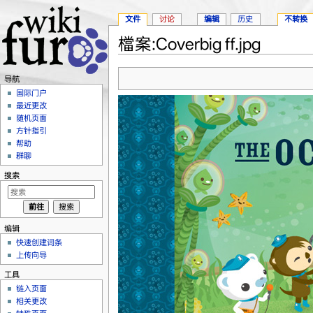
文件
讨论
编辑
历史
不转换
檔案:Coverbig ff.jpg
跳转至：
导航
、
搜索
导航
国际门户
最近更改
随机页面
方针指引
帮助
群聊
搜索
编辑
快速创建词条
上传向导
工具
链入页面
相关更改