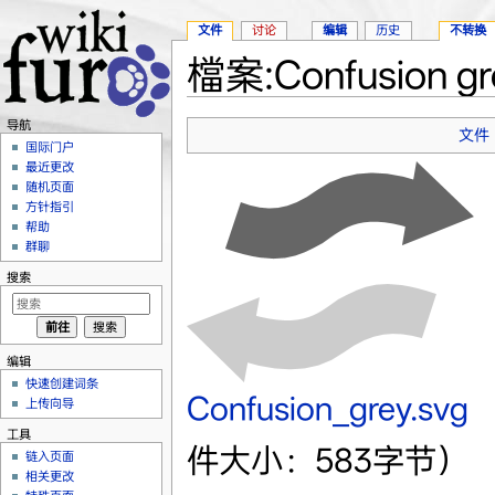
文件
讨论
编辑
历史
不转换
檔案:Confusion gr
跳转至：
导航
、
搜索
导航
文件
国际门户
最近更改
随机页面
方针指引
帮助
群聊
搜索
编辑
快速创建词条
Confusion_grey.svg
‎
上传向导
工具
件大小：583字节）
链入页面
相关更改